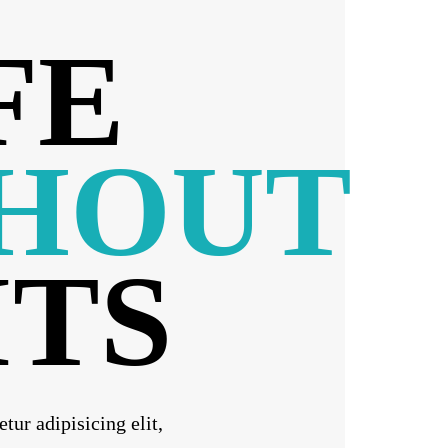
FE
HOUT
ITS
tur adipisicing elit,