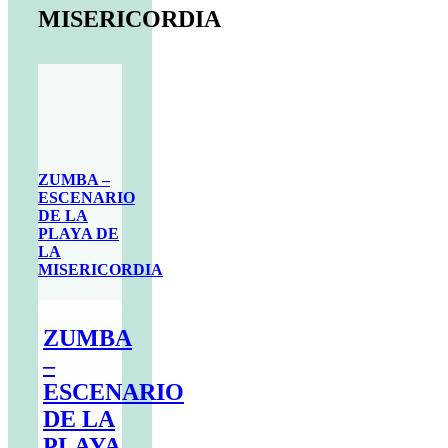
MISERICORDIA
ZUMBA –
ESCENARIO
DE LA
PLAYA DE
LA
MISERICORDIA
ZUMBA
–
ESCENARIO
DE LA
PLAYA