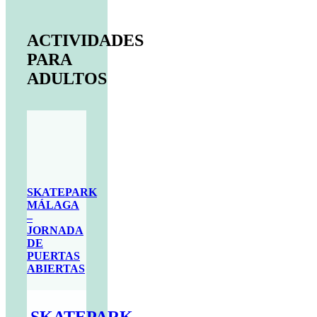
ACTIVIDADES
PARA
ADULTOS
SKATEPARK
MÁLAGA
–
JORNADA
DE
PUERTAS
ABIERTAS
SKATEPARK