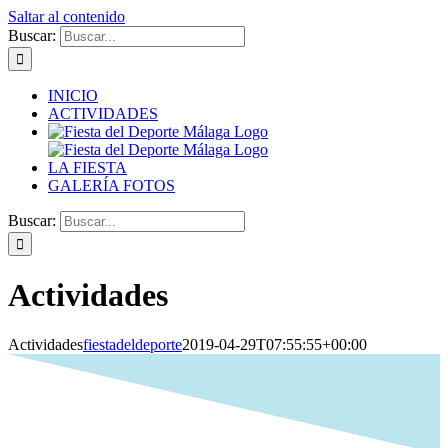
Saltar al contenido
Buscar:
INICIO
ACTIVIDADES
LA FIESTA
GALERÍA FOTOS
Buscar:
Actividades
Actividades
fiestadeldeporte
2019-04-29T07:55:55+00:00