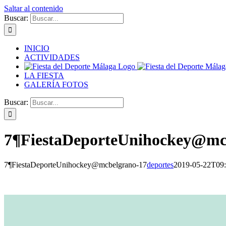
Saltar al contenido
Buscar:
INICIO
ACTIVIDADES
LA FIESTA
GALERÍA FOTOS
Buscar:
7¶FiestaDeporteUnihockey@mc
7¶FiestaDeporteUnihockey@mcbelgrano-17
deportes
2019-05-22T09: