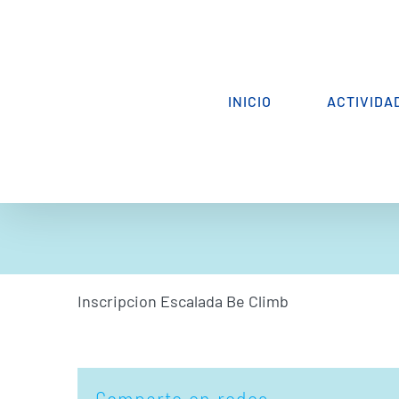
Saltar
al
contenido
INICIO
ACTIVIDA
Inscripcion Escalada Be Climb