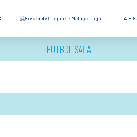
S
LA FI
FUTBOL SALA