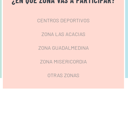
¿EN QUÉ ZONA VAS A PARTICIPAR?
CENTROS DEPORTIVOS
ZONA LAS ACACIAS
ZONA GUADALMEDINA
ZONA MISERICORDIA
OTRAS ZONAS
Fiesta del Deporte Málaga - fiestadeldeportemalaga@gmail.com
Facebook
Instagram
Twitter
YouTube