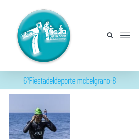
Saltar
al
contenido
6ªFiestadeldeporte mcbelgrano-8